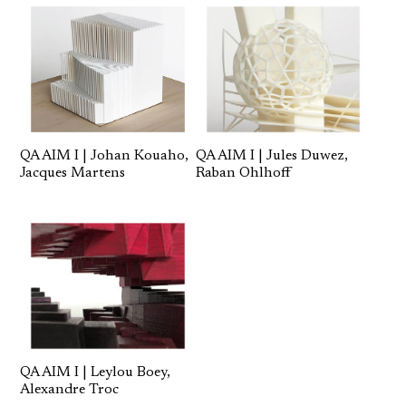
QA AIM I | Johan Kouaho,
QA AIM I | Jules Duwez,
Jacques Martens
Raban Ohlhoff
QA AIM I | Leylou Boey,
Alexandre Troc